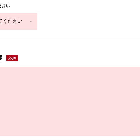
ださい
容
必須