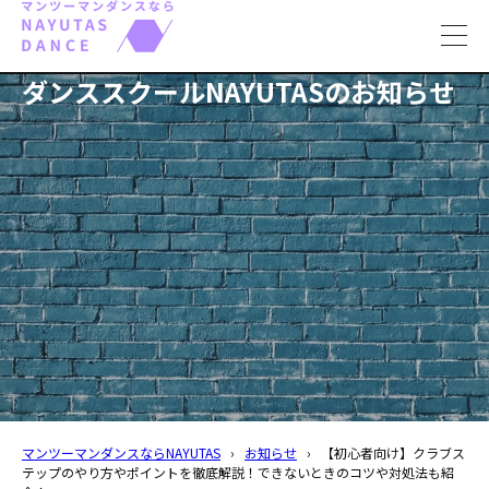
toggl
navig
ダンススクールNAYUTASのお知らせ
マンツーマンダンスならNAYUTAS
›
お知らせ
›
【初心者向け】クラブス
テップのやり方やポイントを徹底解説！できないときのコツや対処法も紹