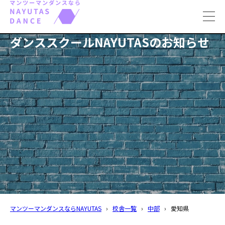
toggl
navig
ダンススクールNAYUTASのお知らせ
マンツーマンダンスならNAYUTAS
›
校舎一覧
›
中部
›
愛知県