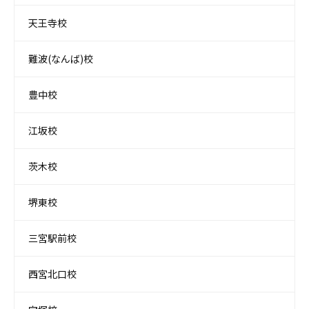
天王寺校
難波(なんば)校
豊中校
江坂校
茨木校
堺東校
三宮駅前校
西宮北口校