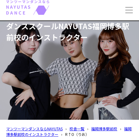
toggl
navig
ダンススクールNAYUTAS福岡博多駅
前校のインストラクター
マンツーマンダンスならNAYUTAS
›
校舎一覧
›
福岡博多駅前校
›
福岡
博多駅前校のインストラクター
›
R↑O（りお）