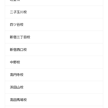
二子玉川校
四ツ谷校
新宿三丁目校
新宿西口校
中野校
高円寺校
浜田山校
高田馬場校