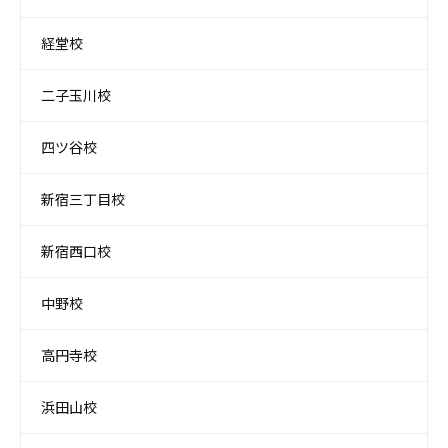
経堂校
二子玉川校
四ツ谷校
新宿三丁目校
新宿西口校
中野校
高円寺校
浜田山校