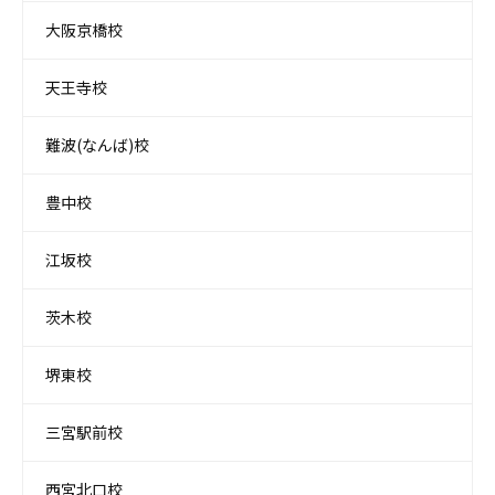
大阪京橋校
天王寺校
難波(なんば)校
豊中校
江坂校
茨木校
堺東校
三宮駅前校
西宮北口校