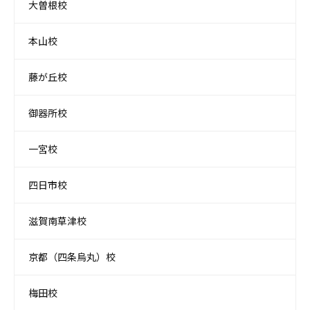
大曽根校
本山校
藤が丘校
御器所校
一宮校
四日市校
滋賀南草津校
京都（四条烏丸）校
梅田校