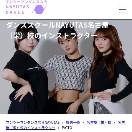
toggl
navig
ダンススクールNAYUTAS名古屋
（栄）校のインストラクター
マンツーマンダンスならNAYUTAS
›
校舎一覧
›
名古屋（栄）校
›
名古
屋（栄）校のインストラクター
›
PiCTO