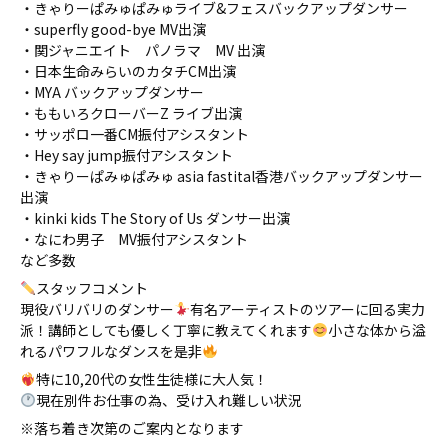
・きゃりーぱみゅぱみゅライブ&フェスバックアップダンサー
・superfly good-bye MV出演
・関ジャニエイト パノラマ MV 出演
・日本生命みらいのカタチCM出演
・MYA バックアップダンサー
・ももいろクローバーZ ライブ出演
・サッポロ一番CM振付アシスタント
・Hey say jump振付アシスタント
・きゃりーぱみゅぱみゅ asia fastital香港バックアップダンサー
出演
・kinki kids The Story of Us ダンサー出演
・なにわ男子 MV振付アシスタント
など多数
スタッフコメント
現役バリバリのダンサー
有名アーティストのツアーに回る実力
派！講師としても優しく丁寧に教えてくれます
小さな体から溢
れるパワフルなダンスを是非
特に10,20代の女性生徒様に大人気！
現在別件お仕事の為、受け入れ難しい状況
※落ち着き次第のご案内となります