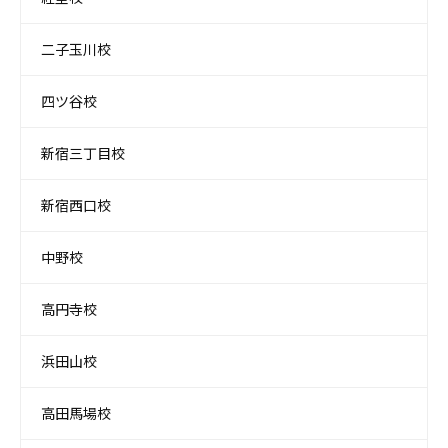
二子玉川校
四ツ谷校
新宿三丁目校
新宿西口校
中野校
高円寺校
浜田山校
高田馬場校