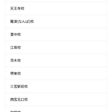
天王寺校
難波(なんば)校
豊中校
江坂校
茨木校
堺東校
三宮駅前校
西宮北口校