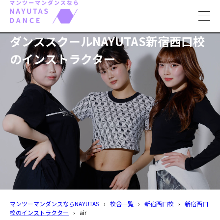
toggl
navig
ダンススクールNAYUTAS新宿西口校
のインストラクター
マンツーマンダンスならNAYUTAS
›
校舎一覧
›
新宿西口校
›
新宿西口
校のインストラクター
›
air