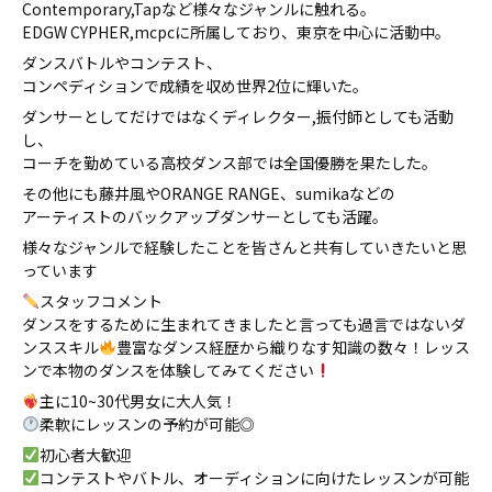
Contemporary,Tapなど様々なジャンルに触れる。
EDGW CYPHER,mcpcに所属しており、東京を中心に活動中。
ダンスバトルやコンテスト、
コンペディションで成績を収め世界2位に輝いた。
ダンサーとしてだけではなくディレクター,振付師としても活動
し、
コーチを勤めている高校ダンス部では全国優勝を果たした。
その他にも藤井風やORANGE RANGE、sumikaなどの
アーティストのバックアップダンサーとしても活躍。
様々なジャンルで経験したことを皆さんと共有していきたいと思
っています
スタッフコメント
ダンスをするために生まれてきましたと言っても過言ではないダ
ンススキル
豊富なダンス経歴から織りなす知識の数々！レッス
ンで本物のダンスを体験してみてください
主に10~30代男女に大人気！
柔軟にレッスンの予約が可能◎
初心者大歓迎
コンテストやバトル、オーディションに向けたレッスンが可能