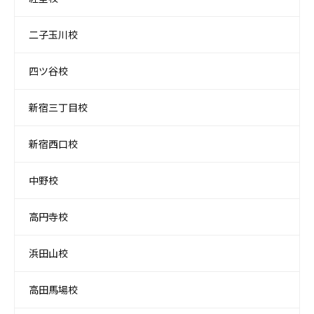
二子玉川校
四ツ谷校
新宿三丁目校
新宿西口校
中野校
高円寺校
浜田山校
高田馬場校