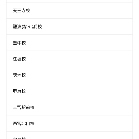
天王寺校
難波(なんば)校
豊中校
江坂校
茨木校
堺東校
三宮駅前校
西宮北口校