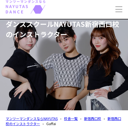
toggl
navig
ダンススクールNAYUTAS新宿西口校
のインストラクター
マンツーマンダンスならNAYUTAS
›
校舎一覧
›
新宿西口校
›
新宿西口
校のインストラクター
›
Gaffai