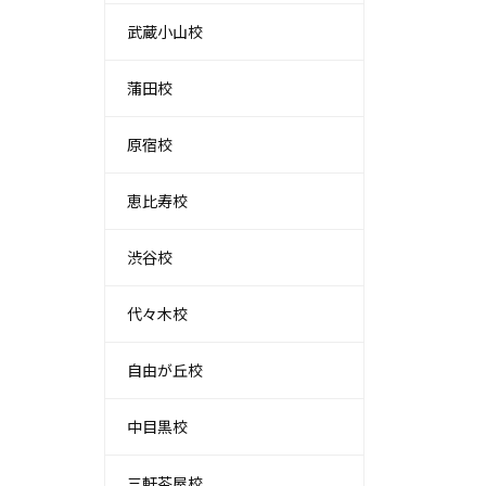
武蔵小山校
蒲田校
原宿校
恵比寿校
渋谷校
代々木校
自由が丘校
中目黒校
三軒茶屋校