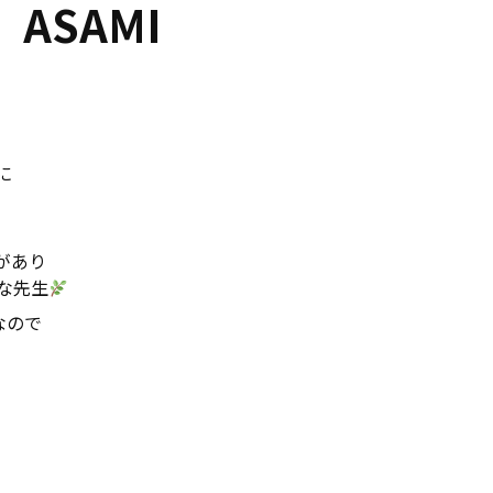
ASAMI
に
があり
な先生
なので
）