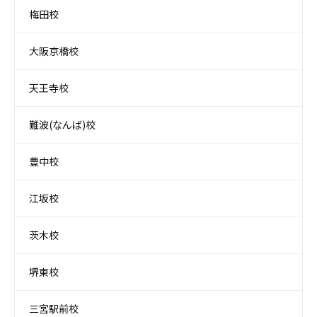
梅田校
大阪京橋校
天王寺校
難波(なんば)校
豊中校
江坂校
茨木校
堺東校
三宮駅前校