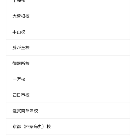
千種校
大曽根校
本山校
藤が丘校
御器所校
一宮校
四日市校
滋賀南草津校
京都（四条烏丸）校