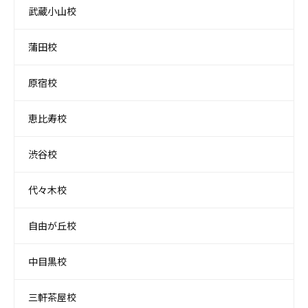
武蔵小山校
蒲田校
原宿校
恵比寿校
渋谷校
代々木校
自由が丘校
中目黒校
三軒茶屋校