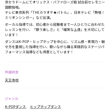
京セラドームにてオリックス・バファローズ戦 試合前セレモニー
国歌独唱。
テレビ東京系列「THEカラオケ★バトル」、日本テレビ「熱唱！
ミリオンシンガー」など出演。
ボーカル指導では、初心者から経験者まで一人ひとりに合わせた
レッスンを行い、「歌う楽しさ」と「確実な上達」を大切にして
います！
ダンスはK-POP・ヒップホップを中心に、リズム感・表現力・魅
せ方を重視した指導を行い、歌いながら踊る実践的なステージパ
フォーマンス指導なども得意としています！
所属校舎
天王寺校
ジャンル
K-POPダンス
ヒップホップダンス