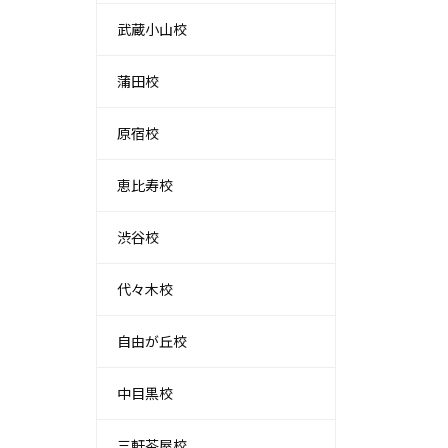
武蔵小山校
蒲田校
原宿校
恵比寿校
渋谷校
代々木校
自由が丘校
中目黒校
三軒茶屋校