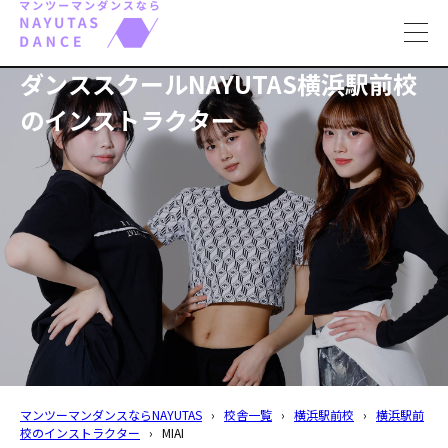
toggl
navig
ダンススクールNAYUTAS横浜駅前校
のインストラクター
マンツーマンダンスならNAYUTAS
›
校舎一覧
›
横浜駅前校
›
横浜駅前
校のインストラクター
›
MIAI