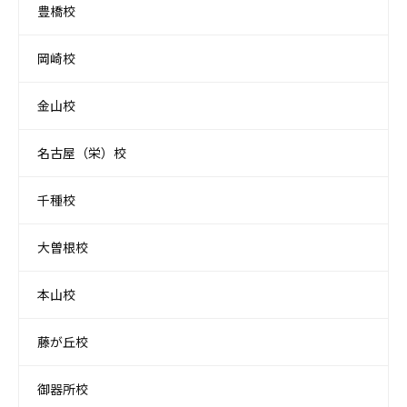
豊橋校
岡崎校
金山校
名古屋（栄）校
千種校
大曽根校
本山校
藤が丘校
御器所校