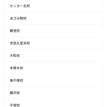
センター北校
あざみ野校
鶴見校
京急久里浜校
大和校
本厚木校
東戸塚校
藤沢校
平塚校