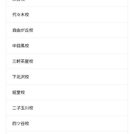
代々木校
自由が丘校
中目黒校
三軒茶屋校
下北沢校
経堂校
二子玉川校
四ツ谷校