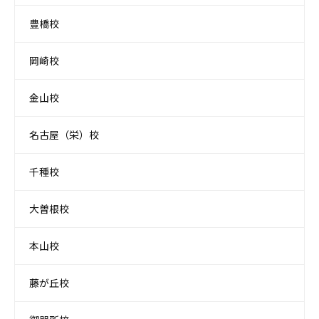
豊橋校
岡崎校
金山校
名古屋（栄）校
千種校
大曽根校
本山校
藤が丘校