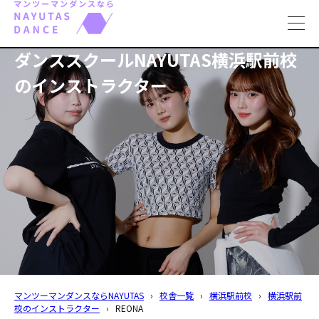
toggl
navig
ダンススクールNAYUTAS横浜駅前校
のインストラクター
マンツーマンダンスならNAYUTAS
›
校舎一覧
›
横浜駅前校
›
横浜駅前
校のインストラクター
›
REONA