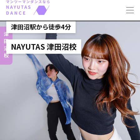
toggl
navig
津田沼駅から徒歩4分
津田沼校
NAYUTAS 津田沼校