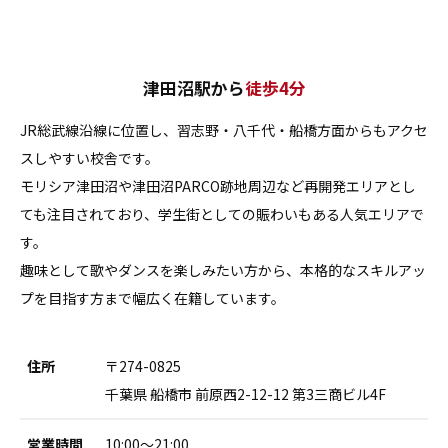
津田沼駅から
徒歩4分
JR総武線沿線に位置し、習志野・八千代・船橋方面からもアクセ
スしやすい校舎です。
モリシア津田沼や津田沼PARCO跡地周辺など再開発エリアとし
ても注目されており、学生街としての賑わいもある人気エリアで
す。
趣味として歌やダンスを楽しみたい方から、本格的なスキルアッ
プを目指す方まで幅広く在籍しています。
住所
〒274-0825
千葉県 船橋市 前原西2-12-12 第3三商ビル4F
営業時間
10:00～21:00