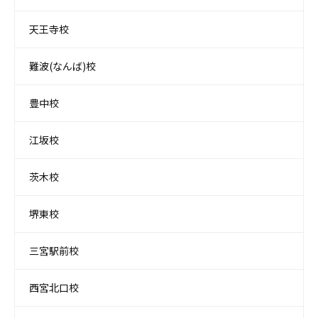
天王寺校
難波(なんば)校
豊中校
江坂校
茨木校
堺東校
三宮駅前校
西宮北口校