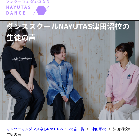
toggl
navig
ダンススクールNAYUTAS津田沼校の
生徒の声
マンツーマンダンスならNAYUTAS
›
校舎一覧
›
津田沼校
›
津田沼校の
生徒の声