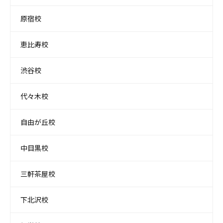
原宿校
恵比寿校
渋谷校
代々木校
自由が丘校
中目黒校
三軒茶屋校
下北沢校