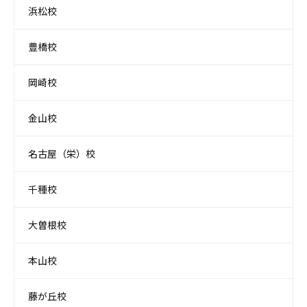
浜松校
豊橋校
岡崎校
金山校
名古屋（栄）校
千種校
大曽根校
本山校
藤が丘校