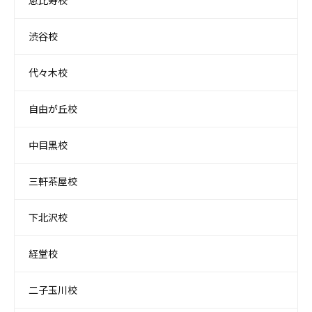
恵比寿校
渋谷校
代々木校
自由が丘校
中目黒校
三軒茶屋校
下北沢校
経堂校
二子玉川校