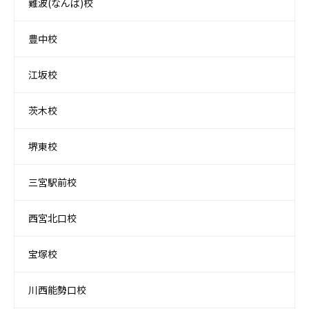
難波(なんば)校
豊中校
江坂校
茨木校
堺東校
三宮駅前校
西宮北口校
宝塚校
川西能勢口校