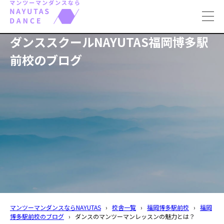
toggl
navig
ダンススクールNAYUTAS福岡博多駅
前校のブログ
マンツーマンダンスならNAYUTAS
›
校舎一覧
›
福岡博多駅前校
›
福岡
博多駅前校のブログ
›
ダンスのマンツーマンレッスンの魅力とは？