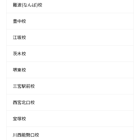
難波(なんば)校
豊中校
江坂校
茨木校
堺東校
三宮駅前校
西宮北口校
宝塚校
川西能勢口校