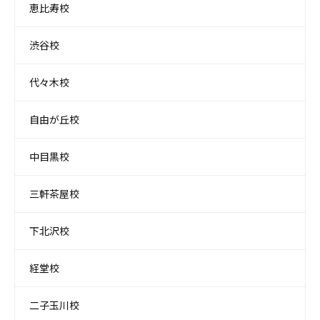
恵比寿校
渋谷校
代々木校
自由が丘校
中目黒校
三軒茶屋校
下北沢校
経堂校
二子玉川校