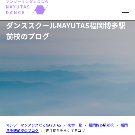
toggl
navig
ダンススクールNAYUTAS福岡博多駅
前校のブログ
マンツーマンダンスならNAYUTAS
›
校舎一覧
›
福岡博多駅前校
›
福岡
博多駅前校のブログ
›
振り覚えを早くするコツ