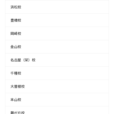
浜松校
豊橋校
岡崎校
金山校
名古屋（栄）校
千種校
大曽根校
本山校
藤が丘校