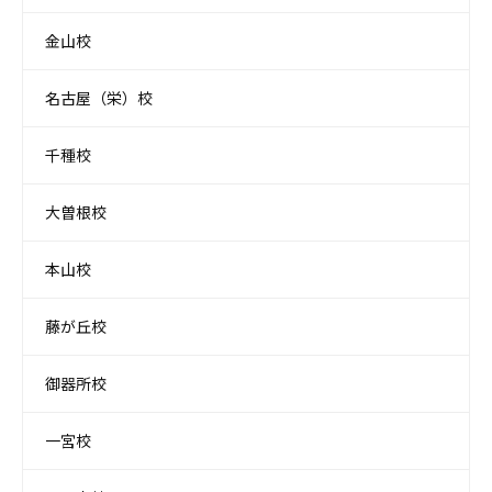
金山校
名古屋（栄）校
千種校
大曽根校
本山校
藤が丘校
御器所校
一宮校