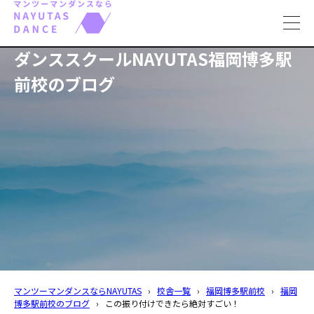
toggl
navig
ダンススクールNAYUTAS福岡博多駅
前校のブログ
マンツーマンダンスならNAYUTAS
›
校舎一覧
›
福岡博多駅前校
›
福岡
博多駅前校のブログ
›
この振り付けできたら絶対すごい！