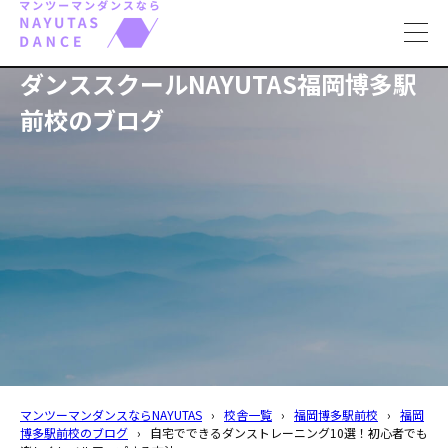
toggl
navig
ダンススクールNAYUTAS福岡博多駅
前校のブログ
マンツーマンダンスならNAYUTAS
›
校舎一覧
›
福岡博多駅前校
›
福岡
博多駅前校のブログ
›
自宅でできるダンストレーニング10選！初心者でも