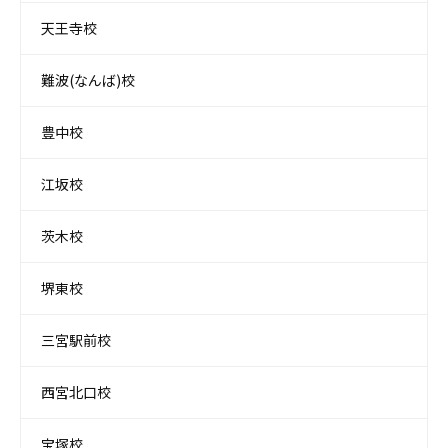
天王寺校
難波(なんば)校
豊中校
江坂校
茨木校
堺東校
三宮駅前校
西宮北口校
宝塚校