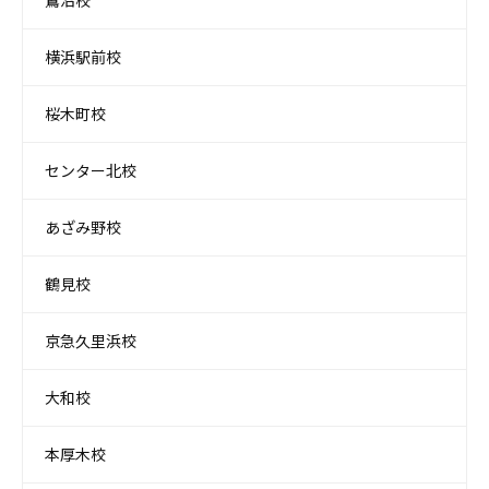
鷺沼校
横浜駅前校
桜木町校
センター北校
あざみ野校
鶴見校
京急久里浜校
大和校
本厚木校