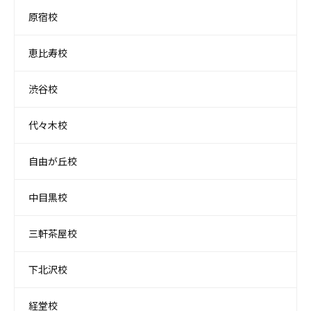
原宿校
恵比寿校
渋谷校
代々木校
自由が丘校
中目黒校
三軒茶屋校
下北沢校
経堂校