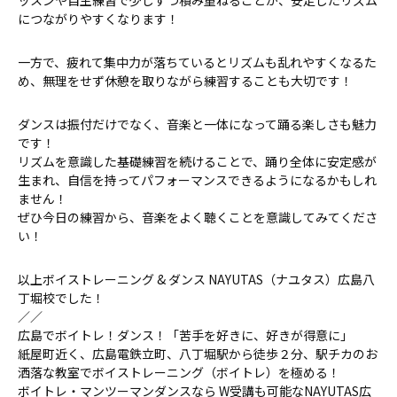
ッスンや自主練習で少しずつ積み重ねることが、安定したリズム
につながりやすくなります！
一方で、疲れて集中力が落ちているとリズムも乱れやすくなるた
め、無理をせず休憩を取りながら練習することも大切です！
ダンスは振付だけでなく、音楽と一体になって踊る楽しさも魅力
です！
リズムを意識した基礎練習を続けることで、踊り全体に安定感が
生まれ、自信を持ってパフォーマンスできるようになるかもしれ
ません！
ぜひ今日の練習から、音楽をよく聴くことを意識してみてくださ
い！
以上ボイストレーニング & ダンス NAYUTAS（ナユタス）広島八
丁堀校でした！
／／
広島でボイトレ！ダンス！「苦手を好きに、好きが得意に」
紙屋町近く、広島電鉄立町、八丁堀駅から徒歩２分、駅チカのお
洒落な教室でボイストレーニング（ボイトレ）を極める！
ボイトレ・マンツーマンダンスなら W受講も可能なNAYUTAS広