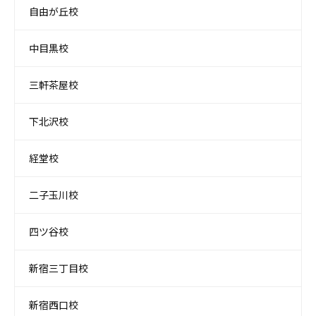
自由が丘校
中目黒校
三軒茶屋校
下北沢校
経堂校
二子玉川校
四ツ谷校
新宿三丁目校
新宿西口校