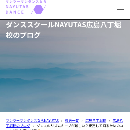
toggl
navig
ダンススクールNAYUTAS広島八丁堀
校のブログ
マンツーマンダンスならNAYUTAS
›
校舎一覧
›
広島八丁堀校
›
広島八
丁堀校のブログ
›
ダンスのリズムキープが難しい？安定して踊るためのコ