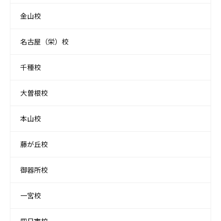
金山校
名古屋（栄）校
千種校
大曽根校
本山校
藤が丘校
御器所校
一宮校