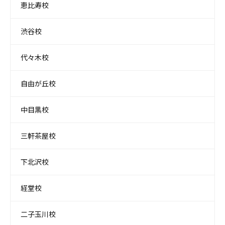
恵比寿校
渋谷校
代々木校
自由が丘校
中目黒校
三軒茶屋校
下北沢校
経堂校
二子玉川校