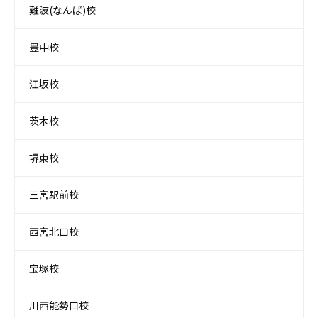
難波(なんば)校
豊中校
江坂校
茨木校
堺東校
三宮駅前校
西宮北口校
宝塚校
川西能勢口校