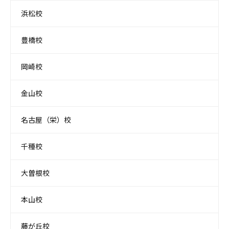
浜松校
豊橋校
岡崎校
金山校
名古屋（栄）校
千種校
大曽根校
本山校
藤が丘校