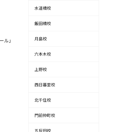
水道橋校
飯田橋校
月島校
ール」
六本木校
上野校
西日暮里校
北千住校
門前仲町校
五反田校