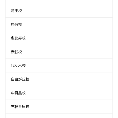
蒲田校
原宿校
恵比寿校
渋谷校
代々木校
自由が丘校
中目黒校
三軒茶屋校