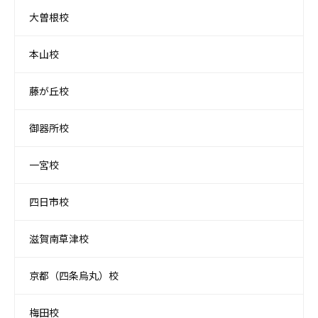
大曽根校
本山校
藤が丘校
御器所校
一宮校
四日市校
滋賀南草津校
京都（四条烏丸）校
梅田校