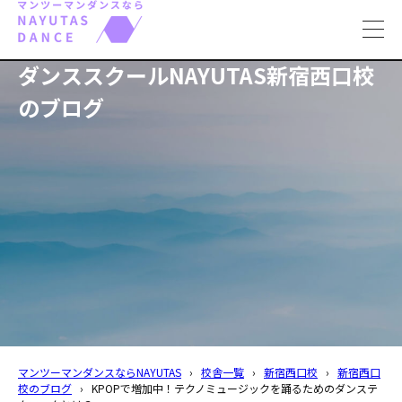
toggl
navig
ダンススクールNAYUTAS新宿西口校
のブログ
マンツーマンダンスならNAYUTAS
›
校舎一覧
›
新宿西口校
›
新宿西口
校のブログ
›
KPOPで増加中！テクノミュージックを踊るためのダンステ