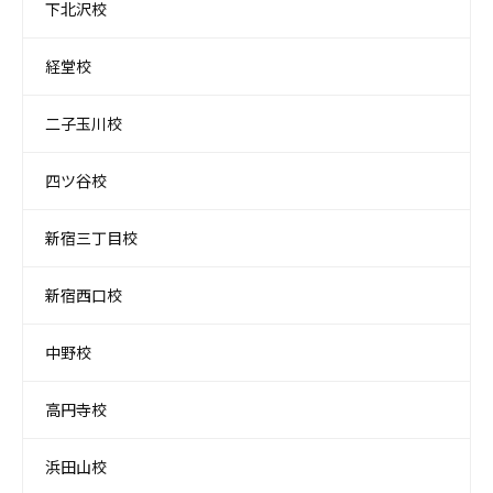
下北沢校
経堂校
二子玉川校
四ツ谷校
新宿三丁目校
新宿西口校
中野校
高円寺校
浜田山校