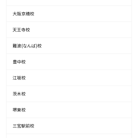
大阪京橋校
天王寺校
難波(なんば)校
豊中校
江坂校
茨木校
堺東校
三宮駅前校