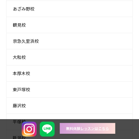
あざみ野校
鶴見校
京急久里浜校
大和校
本厚木校
東戸塚校
藤沢校
平塚校
新潟校