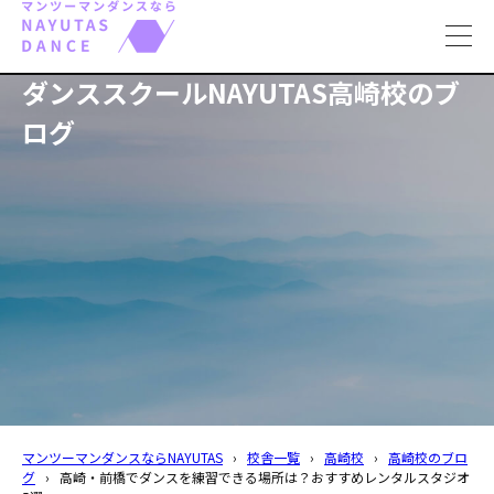
toggl
navig
ダンススクールNAYUTAS高崎校のブ
ログ
マンツーマンダンスならNAYUTAS
›
校舎一覧
›
高崎校
›
高崎校のブロ
グ
›
高崎・前橋でダンスを練習できる場所は？おすすめレンタルスタジオ