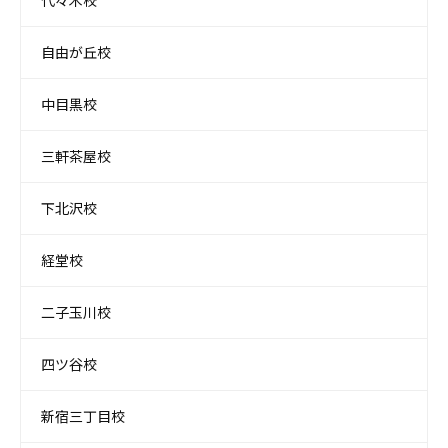
代々木校
自由が丘校
中目黒校
三軒茶屋校
下北沢校
経堂校
二子玉川校
四ツ谷校
新宿三丁目校