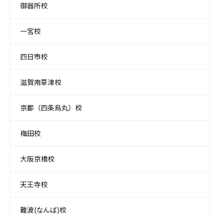
御器所校
一宮校
四日市校
滋賀南草津校
京都（四条烏丸）校
梅田校
大阪京橋校
天王寺校
難波(なんば)校