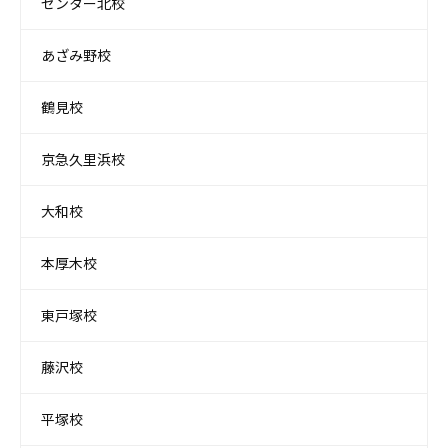
センター北校
あざみ野校
鶴見校
京急久里浜校
大和校
本厚木校
東戸塚校
藤沢校
平塚校