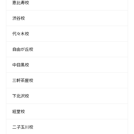
恵比寿校
渋谷校
代々木校
自由が丘校
中目黒校
三軒茶屋校
下北沢校
経堂校
二子玉川校