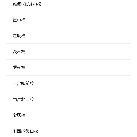
難波(なんば)校
豊中校
江坂校
茨木校
堺東校
三宮駅前校
西宮北口校
宝塚校
川西能勢口校