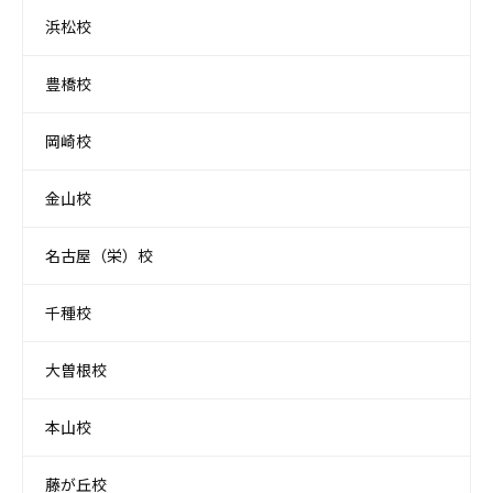
浜松校
豊橋校
岡崎校
金山校
名古屋（栄）校
千種校
大曽根校
本山校
藤が丘校