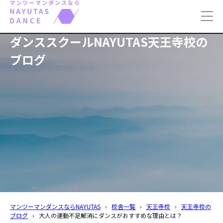
toggl
navig
ダンススクールNAYUTAS天王寺校の
ブログ
マンツーマンダンスならNAYUTAS
›
校舎一覧
›
天王寺校
›
天王寺校の
ブログ
›
大人の運動不足解消にダンスがおすすめな理由とは？