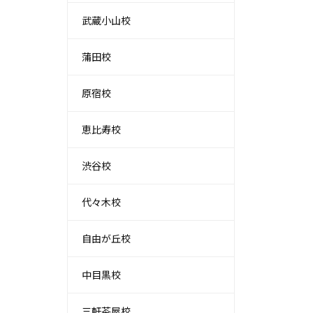
武蔵小山校
蒲田校
原宿校
恵比寿校
渋谷校
代々木校
自由が丘校
中目黒校
三軒茶屋校