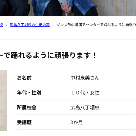
校
›
広島八丁堀校の生徒の声
›
ダンス部の講演でセンターで踊れるように頑張
ーで踊れるように頑張ります！
お名前
中村泉美さん
年代・性別
１０代・女性
所属校舎
広島八丁堀校
受講歴
3か月