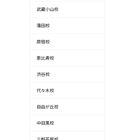
武蔵小山校
蒲田校
原宿校
恵比寿校
渋谷校
代々木校
自由が丘校
中目黒校
三軒茶屋校