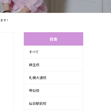
ります！
校舎
すべて
麻生校
札幌大通校
琴似校
仙台駅前校