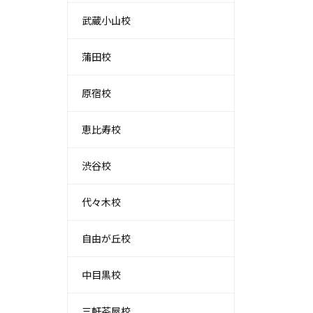
武蔵小山校
蒲田校
原宿校
恵比寿校
渋谷校
代々木校
自由が丘校
中目黒校
三軒茶屋校