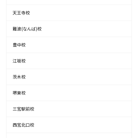
天王寺校
難波(なんば)校
豊中校
江坂校
茨木校
堺東校
三宮駅前校
西宮北口校