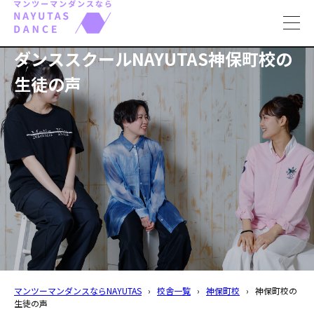
toggl
navig
ダンススクールNAYUTAS神保町校の
生徒の声
マンツーマンダンスならNAYUTAS
›
校舎一覧
›
神保町校
›
神保町校の
生徒の声