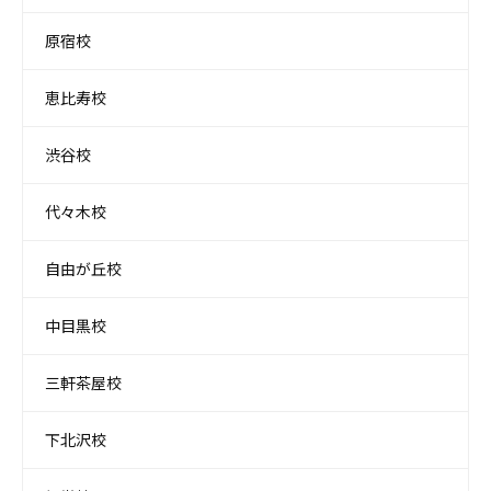
原宿校
恵比寿校
渋谷校
代々木校
自由が丘校
中目黒校
三軒茶屋校
下北沢校