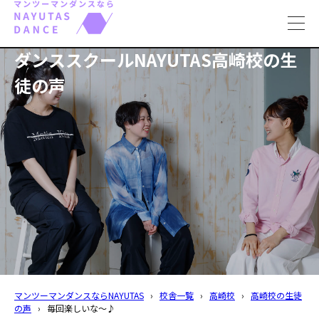
toggl
navig
ダンススクールNAYUTAS高崎校の生
徒の声
マンツーマンダンスならNAYUTAS
›
校舎一覧
›
高崎校
›
高崎校の生徒
の声
›
毎回楽しいな～♪