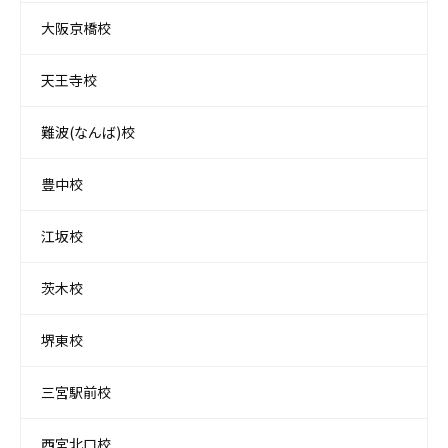
大阪京橋校
天王寺校
難波(なんば)校
豊中校
江坂校
茨木校
堺東校
三宮駅前校
西宮北口校