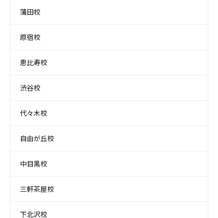
蒲田校
原宿校
恵比寿校
渋谷校
代々木校
自由が丘校
中目黒校
三軒茶屋校
下北沢校