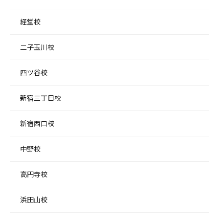
経堂校
二子玉川校
四ツ谷校
新宿三丁目校
新宿西口校
中野校
高円寺校
浜田山校