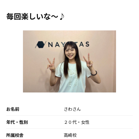
毎回楽しいな～♪
お名前
さわさん
年代・性別
２０代・女性
所属校舎
高崎校