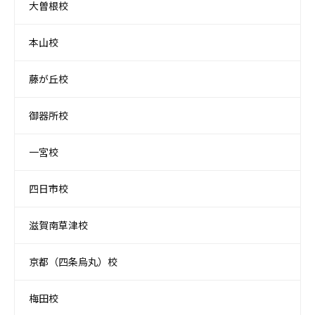
大曽根校
本山校
藤が丘校
御器所校
一宮校
四日市校
滋賀南草津校
京都（四条烏丸）校
梅田校