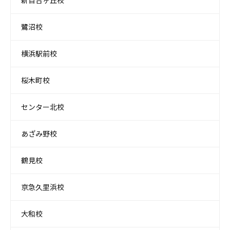
新百合ヶ丘校
鷺沼校
横浜駅前校
桜木町校
センター北校
あざみ野校
鶴見校
京急久里浜校
大和校