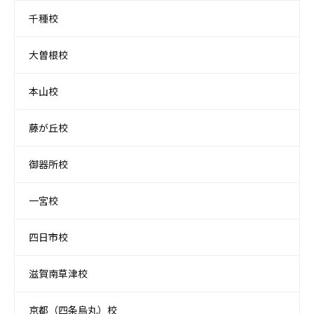
千種校
大曽根校
本山校
藤が丘校
御器所校
一宮校
四日市校
滋賀南草津校
京都（四条烏丸）校