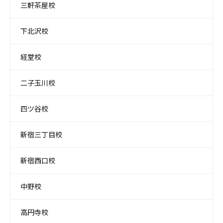
三軒茶屋校
下北沢校
経堂校
二子玉川校
四ツ谷校
新宿三丁目校
新宿西口校
中野校
高円寺校