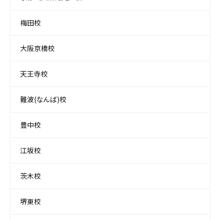
梅田校
大阪京橋校
天王寺校
難波(なんば)校
豊中校
江坂校
茨木校
堺東校