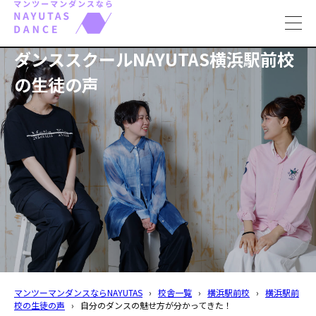
toggl
navig
ダンススクールNAYUTAS横浜駅前校
の生徒の声
マンツーマンダンスならNAYUTAS
›
校舎一覧
›
横浜駅前校
›
横浜駅前
校の生徒の声
›
自分のダンスの魅せ方が分かってきた！